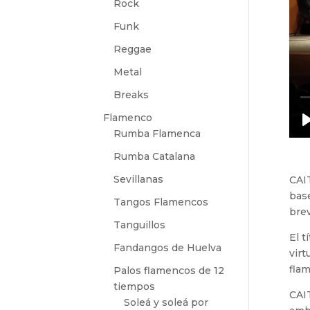
Rock
Funk
Reggae
Metal
Breaks
Flamenco
Rumba Flamenca
Rumba Catalana
Sevillanas
CAI
bas
Tangos Flamencos
bre
Tanguillos
El t
Fandangos de Huelva
virt
flam
Palos flamencos de 12
tiempos
CAI
Soleá y soleá por