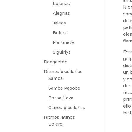
ambi
bulerías
la o
Alegrías
sono
de e
Jaleos
pell
Bulería
elem
fla
Martinete
Esta
Siguiriya
golp
Reggaetón
dis
Ritmos brasileños
un b
Samba
y en
dere
Samba Pagode
más 
Bossa Nova
prim
ello
Claves brasileñas
hist
Ritmos latinos
Bolero