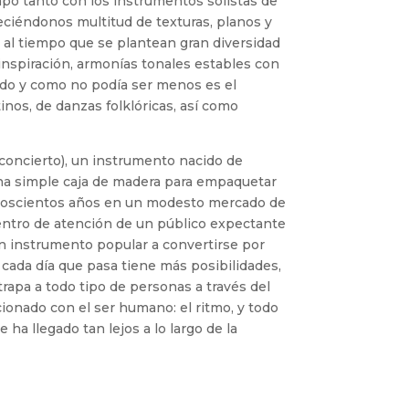
mpo tanto con los instrumentos solistas de
freciéndonos multitud de texturas, planos y
 al tiempo que se plantean gran diversidad
inspiración, armonías tonales estables con
todo y como no podía ser menos es el
inos, de danzas folklóricas, así como
 concierto), un instrumento nacido de
una simple caja de madera para empaquetar
 doscientos años en un modesto mercado de
 centro de atención de un público expectante
un instrumento popular a convertirse por
cada día que pasa tiene más posibilidades,
rapa a todo tipo de personas a través del
ionado con el ser humano: el ritmo, y todo
ha llegado tan lejos a lo largo de la