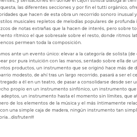
entes, y sensaciones en donde el cajón solista dialoga al tie
rquesta, las diferentes secciones y por fin el tutti orgánico, o
ridades que hacen de esta obra un recorrido sonoro inusual y
stilos musicales repletos de melodías populares de profunda 
izcos de notas extrañas que la hacen de interés, pero sobre 
ento rítmico el que sobresale sobre el resto, donde ritmos lat
mencos permean toda la composición.
mos ante un evento único: elevar a la categoría de solista (de
ear por pura intuición con las manos, sentado sobre ella de 
tintos productos, un instrumento que se originó hace más de
arrio modesto, de ahí tras un largo recorrido, pasará a ser el
tregado a él en un teatro, de pasar a consolidarse desde ser 
cho propio en un instrumento sinfónico, un instrumento que 
adeptos, un instrumento hasta el momento sin límites, que at
ero de los elementos de la música y el más íntimamente relac
 con una simple caja de madera, ningún instrumento tan simple 
oria…disfruten!!!