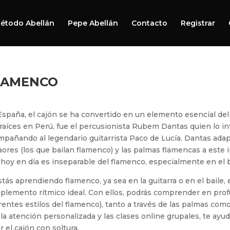
étodo Abellán
Pepe Abellán
Contacto
Registrar
LAMENCO
España, el cajón se ha convertido en un elemento esencial de
raíces en Perú, fue el percusionista Rubem Dantas quien lo in
pañando al legendario guitarrista Paco de Lucía. Dantas adaptó
aores (los que bailan flamenco) y las palmas flamencas a este
hoy en día es inseparable del flamenco, especialmente en el b
stás aprendiendo flamenco, ya sea en la guitarra o en el baile,
lemento rítmico ideal. Con ellos, podrás comprender en prof
rentes estilos del flamenco), tanto a través de las palmas com
la atención personalizada y las clases online grupales, te ayu
r el cajón con soltura.