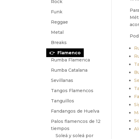
Rock
Para
Funk
Mét
Reggae
aco
Metal
Podr
Breaks
R
Flamenco
R
Rumba Flamenca
Ta
Rumba Catalana
Bu
Sevillanas
Se
Ta
Tangos Flamencos
F
Tanguillos
Si
Fandangos de Huelva
Ma
So
Palos flamencos de 12
tiempos
Al
Soleá y soleá por