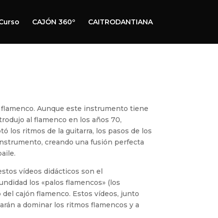
Curso
CAJÓN 360º
CAITRODANTIANA
l flamenco. Aunque este instrumento tiene
trodujo al flamenco en los años 70,
 los ritmos de la guitarra, los pasos de los
 instrumento, creando una fusión perfecta
aile.
 estos vídeos didácticos son el
undidad los «palos flamencos» (los
o del cajón flamenco. Estos vídeos, junto
darán a dominar los ritmos flamencos y a