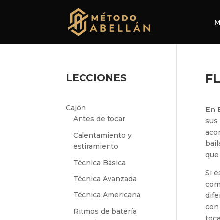
M
F
LECCIONES
Cajón
En 
Antes de tocar
sus 
acom
Calentamiento y
bail
estiramiento
que 
Técnica Básica
Si e
Técnica Avanzada
comp
Técnica Americana
dife
con 
Ritmos de batería
toca