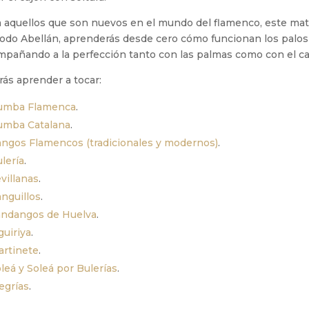
 aquellos que son nuevos en el mundo del flamenco, este mater
odo Abellán, aprenderás desde cero cómo funcionan los palos 
mpañando a la perfección tanto con las palmas como con el ca
ás aprender a tocar:
umba Flamenca
.
umba Catalana
.
ngos Flamencos (tradicionales y modernos)
.
lería
.
villanas
.
nguillos
.
andangos de Huelva
.
guiriya
.
rtinete
.
leá y Soleá por Bulerías
.
egrías
.